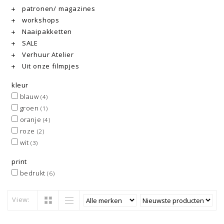
patronen/ magazines
workshops
Naaipakketten
SALE
Verhuur Atelier
Uit onze filmpjes
kleur
blauw
(4)
groen
(1)
oranje
(4)
roze
(2)
wit
(3)
print
bedrukt
(6)
View: