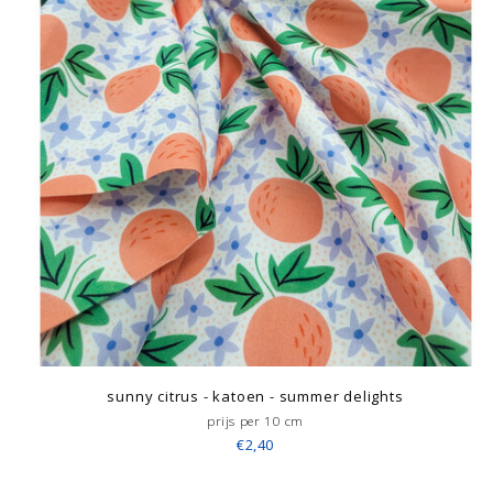
sunny citrus - katoen - summer delights
prijs per 10 cm
€2,40