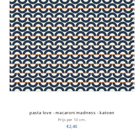
pasta love - macaroni madness - katoen
Prijs per 10 cm.
€2,40