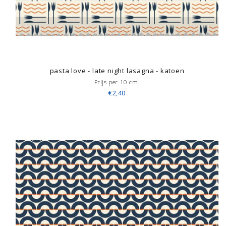
pasta love - late night lasagna - katoen
Prijs per 10 cm.
€2,40