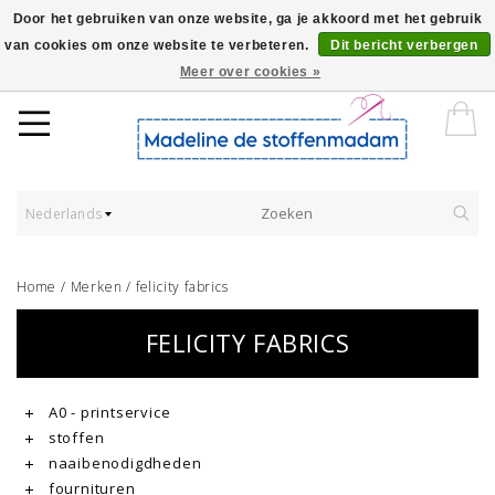
Door het gebruiken van onze website, ga je akkoord met het gebruik
van cookies om onze website te verbeteren.
Dit bericht verbergen
Worldwide Shipping - Onze stoffen worden verkocht per 10 cm.
Meer over cookies »
Nederlands
Home
/
Merken
/
felicity fabrics
FELICITY FABRICS
A0 - printservice
stoffen
naaibenodigdheden
fournituren