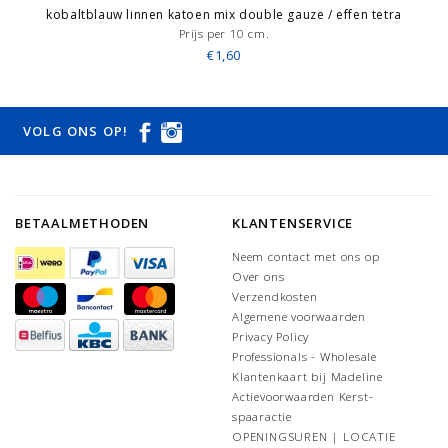
kobaltblauw linnen katoen mix double gauze / effen tetra
Prijs per 10 cm.
€1,60
VOLG ONS OP!
BETAALMETHODEN
KLANTENSERVICE
Neem contact met ons op
Over ons
Verzendkosten
Algemene voorwaarden
Privacy Policy
Professionals - Wholesale
Klantenkaart bij Madeline
Actievoorwaarden Kerst-
spaaractie
OPENINGSUREN | LOCATIE