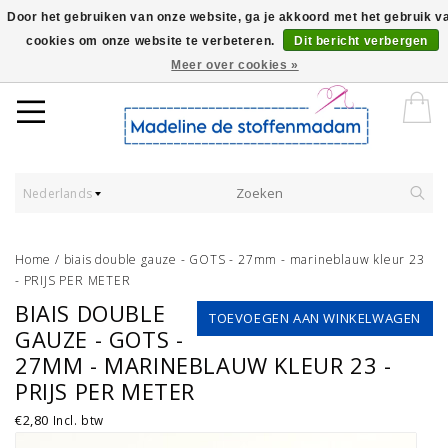
Door het gebruiken van onze website, ga je akkoord met het gebruik v
cookies om onze website te verbeteren.
Dit bericht verbergen
Worldwide Shipping - Onze stoffen worden verkocht per 10 cm.
Meer over cookies »
Nederlands
Home
/
biais double gauze - GOTS - 27mm - marineblauw kleur 23
- PRIJS PER METER
BIAIS DOUBLE
TOEVOEGEN AAN WINKELWAGEN
GAUZE - GOTS -
27MM - MARINEBLAUW KLEUR 23 -
PRIJS PER METER
€2,80
Incl. btw