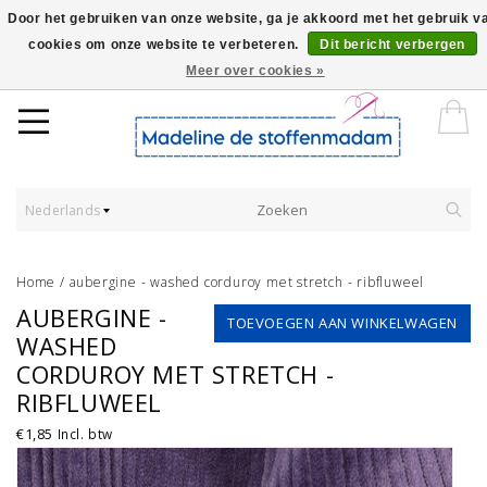
Door het gebruiken van onze website, ga je akkoord met het gebruik v
cookies om onze website te verbeteren.
Dit bericht verbergen
Worldwide Shipping - Onze stoffen worden verkocht per 10 cm.
Meer over cookies »
Nederlands
Home
/
aubergine - washed corduroy met stretch - ribfluweel
AUBERGINE -
TOEVOEGEN AAN WINKELWAGEN
WASHED
CORDUROY MET STRETCH -
RIBFLUWEEL
€1,85
Incl. btw