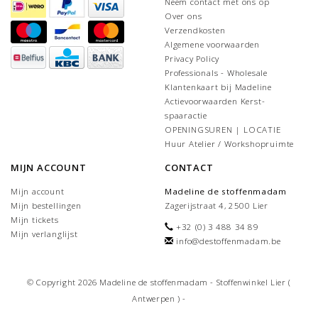
Neem contact met ons op
Over ons
Verzendkosten
Algemene voorwaarden
Privacy Policy
Professionals - Wholesale
Klantenkaart bij Madeline
Actievoorwaarden Kerst-
spaaractie
OPENINGSUREN | LOCATIE
Huur Atelier / Workshopruimte
MIJN ACCOUNT
CONTACT
Mijn account
Madeline de stoffenmadam
Mijn bestellingen
Zagerijstraat 4, 2500 Lier
Mijn tickets
+32 (0) 3 488 34 89
Mijn verlanglijst
info@destoffenmadam.be
© Copyright 2026 Madeline de stoffenmadam - Stoffenwinkel Lier (
Antwerpen ) -