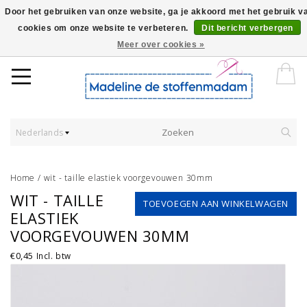
Door het gebruiken van onze website, ga je akkoord met het gebruik v
cookies om onze website te verbeteren.
Dit bericht verbergen
Worldwide Shipping - Onze stoffen worden verkocht per 10 cm.
Meer over cookies »
Nederlands
Home
/
wit - taille elastiek voorgevouwen 30mm
WIT - TAILLE
TOEVOEGEN AAN WINKELWAGEN
ELASTIEK
VOORGEVOUWEN 30MM
€0,45
Incl. btw