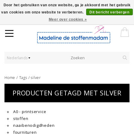
Door het gebruiken van onze website, ga je akkoord met het gebruik
van cookies om onze website te verbeteren.
Dit bericht verbergen
Worldwide Shipping - Onze stoffen worden verkocht per 10 cm.
Meer over cookies »
Nederlands
Home
/
Tags
/
silver
PRODUCTEN GETAGD MET SILVER
A0 - printservice
stoffen
naaibenodigdheden
fournituren