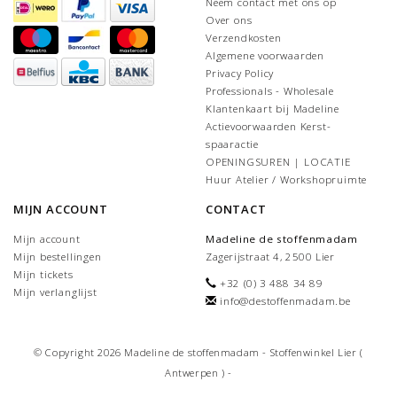
Neem contact met ons op
Over ons
Verzendkosten
Algemene voorwaarden
Privacy Policy
Professionals - Wholesale
Klantenkaart bij Madeline
Actievoorwaarden Kerst-
spaaractie
OPENINGSUREN | LOCATIE
Huur Atelier / Workshopruimte
MIJN ACCOUNT
CONTACT
Mijn account
Madeline de stoffenmadam
Mijn bestellingen
Zagerijstraat 4, 2500 Lier
Mijn tickets
+32 (0) 3 488 34 89
Mijn verlanglijst
info@destoffenmadam.be
© Copyright 2026 Madeline de stoffenmadam - Stoffenwinkel Lier (
Antwerpen ) -