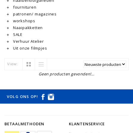
naaibenodigdheden
fournituren
patronen/ magazines
workshops
Naaipakketten
SALE
Verhuur Atelier
Uit onze filmpjes
View:
Geen producten gevonden!...
VOLG ONS OP!
BETAALMETHODEN
KLANTENSERVICE