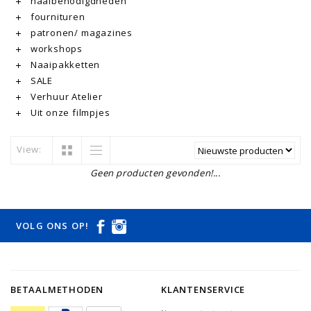
naaibenodigdheden
fournituren
patronen/ magazines
workshops
Naaipakketten
SALE
Verhuur Atelier
Uit onze filmpjes
View:
Geen producten gevonden!...
VOLG ONS OP!
BETAALMETHODEN
KLANTENSERVICE