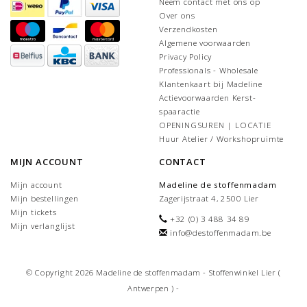
Neem contact met ons op
Over ons
Verzendkosten
Algemene voorwaarden
Privacy Policy
Professionals - Wholesale
Klantenkaart bij Madeline
Actievoorwaarden Kerst-
spaaractie
OPENINGSUREN | LOCATIE
Huur Atelier / Workshopruimte
MIJN ACCOUNT
CONTACT
Mijn account
Madeline de stoffenmadam
Mijn bestellingen
Zagerijstraat 4, 2500 Lier
Mijn tickets
+32 (0) 3 488 34 89
Mijn verlanglijst
info@destoffenmadam.be
© Copyright 2026 Madeline de stoffenmadam - Stoffenwinkel Lier (
Antwerpen ) -