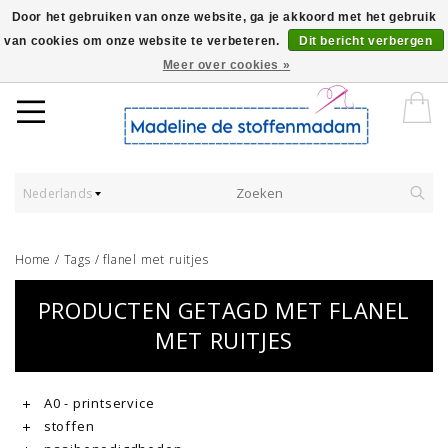
Door het gebruiken van onze website, ga je akkoord met het gebruik
van cookies om onze website te verbeteren.
Dit bericht verbergen
Worldwide Shipping - Onze stoffen worden verkocht per 10 cm.
Meer over cookies »
Nederlands
Home
/
Tags
/
flanel met ruitjes
PRODUCTEN GETAGD MET FLANEL
MET RUITJES
A0 - printservice
stoffen