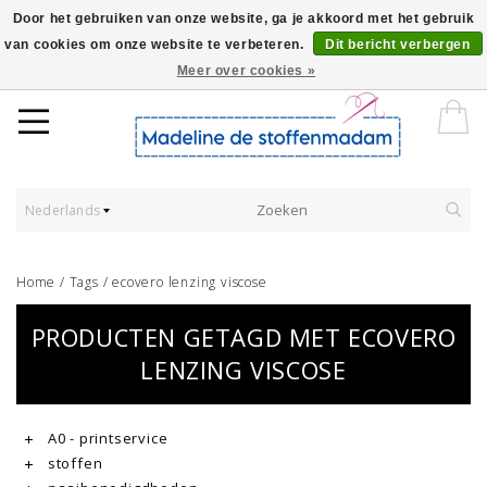
Door het gebruiken van onze website, ga je akkoord met het gebruik
van cookies om onze website te verbeteren.
Dit bericht verbergen
Worldwide Shipping - Onze stoffen worden verkocht per 10 cm.
Meer over cookies »
Nederlands
Home
/
Tags
/
ecovero lenzing viscose
PRODUCTEN GETAGD MET ECOVERO
LENZING VISCOSE
A0 - printservice
stoffen