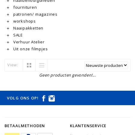
naaibenodigdheden
fournituren
patronen/ magazines
workshops
Naaipakketten
SALE
Verhuur Atelier
Uit onze filmpjes
View:
Geen producten gevonden!...
VOLG ONS OP!
BETAALMETHODEN
KLANTENSERVICE