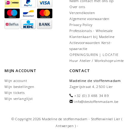
Neem contact met ons op
Over ons
Verzendkosten
Algemene voorwaarden
Privacy Policy
Professionals - Wholesale
Klantenkaart bij Madeline
Actievoorwaarden Kerst-
spaaractie
OPENINGSUREN | LOCATIE
Huur Atelier / Workshopruimte
MIJN ACCOUNT
CONTACT
Mijn account
Madeline de stoffenmadam
Mijn bestellingen
Zagerijstraat 4, 2500 Lier
Mijn tickets
+32 (0) 3 488 34 89
Mijn verlanglijst
info@destoffenmadam.be
© Copyright 2026 Madeline de stoffenmadam - Stoffenwinkel Lier (
Antwerpen ) -