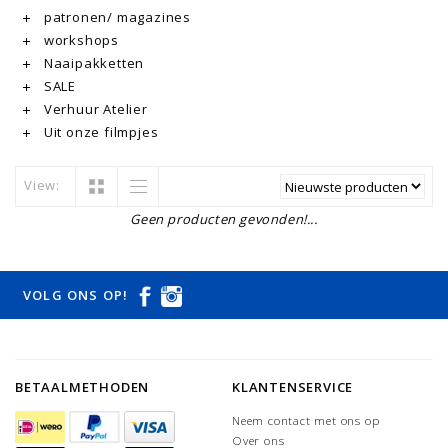
patronen/ magazines
workshops
Naaipakketten
SALE
Verhuur Atelier
Uit onze filmpjes
View:
Geen producten gevonden!...
VOLG ONS OP!
BETAALMETHODEN
KLANTENSERVICE
Neem contact met ons op
Over ons