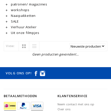
patronen/ magazines
workshops
Naaipakketten
SALE
Verhuur Atelier
Uit onze filmpjes
View:
Geen producten gevonden!...
VOLG ONS OP!
BETAALMETHODEN
KLANTENSERVICE
Neem contact met ons op
Over ons