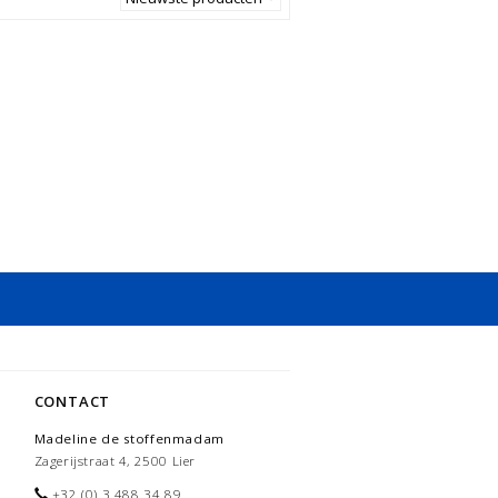
CONTACT
Madeline de stoffenmadam
Zagerijstraat 4, 2500 Lier
+32 (0) 3 488 34 89