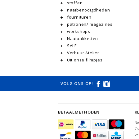
stoffen
naaibenodigdheden
fournituren
patronen/ magazines
workshops
Naaipakketten
SALE
Verhuur Atelier
Uit onze filmpjes
VOLG ONS OP!
BETAALMETHODEN
K
Ne
Ov
Ve