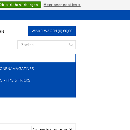
Dit bericht verbergen
Meer over cookies »
WINKELWAGEN (0) €0,00
REN
ONEN/ MAGAZINES
G - TIPS & TRICKS