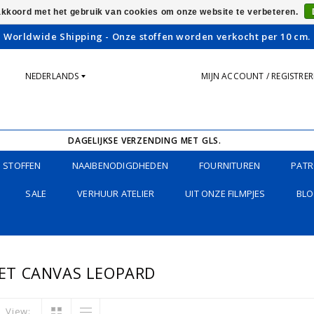
 akkoord met het gebruik van cookies om onze website te verbeteren.
Worldwide Shipping - Onze stoffen worden verkocht per 10 cm.
NEDERLANDS
MIJN ACCOUNT / REGISTRE
DAGELIJKSE VERZENDING MET GLS.
STOFFEN
NAAIBENODIGDHEDEN
FOURNITUREN
PATR
SALE
VERHUUR ATELIER
UIT ONZE FILMPJES
BLO
ET CANVAS LEOPARD
View: