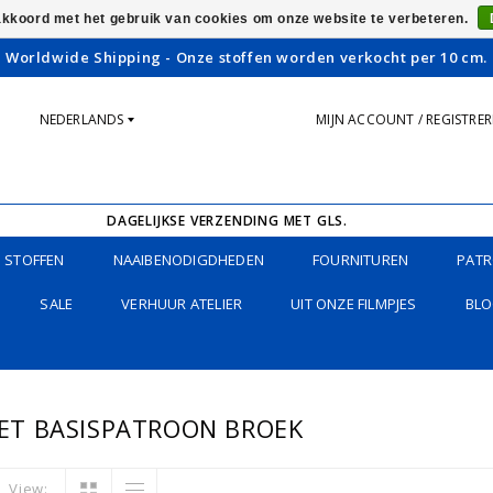
 akkoord met het gebruik van cookies om onze website te verbeteren.
Worldwide Shipping - Onze stoffen worden verkocht per 10 cm.
NEDERLANDS
MIJN ACCOUNT / REGISTRE
DAGELIJKSE VERZENDING MET GLS.
STOFFEN
NAAIBENODIGDHEDEN
FOURNITUREN
PATR
SALE
VERHUUR ATELIER
UIT ONZE FILMPJES
BLO
ET BASISPATROON BROEK
View: