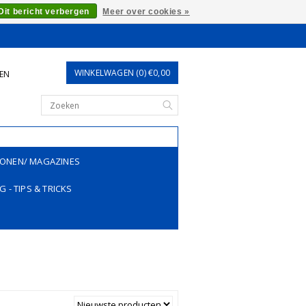
Dit bericht verbergen
Meer over cookies »
WINKELWAGEN (0) €0,00
REN
ONEN/ MAGAZINES
G - TIPS & TRICKS