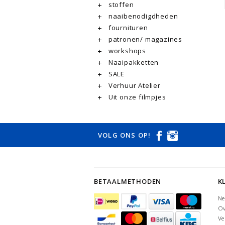
stoffen
naaibenodigdheden
fournituren
patronen/ magazines
workshops
Naaipakketten
SALE
Verhuur Atelier
Uit onze filmpjes
VOLG ONS OP!
BETAALMETHODEN
K
Ne
Ov
Ve