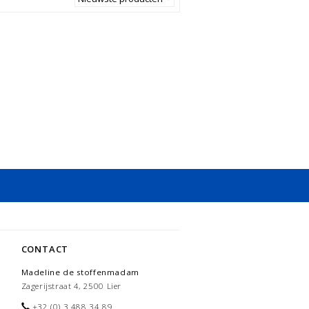
CONTACT
Madeline de stoffenmadam
Zagerijstraat 4, 2500 Lier
+32 (0) 3 488 34 89