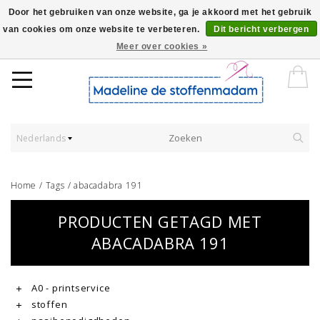
Door het gebruiken van onze website, ga je akkoord met het gebruik
van cookies om onze website te verbeteren.
Dit bericht verbergen
Worldwide Shipping - Onze stoffen worden verkocht per 10 cm.
Meer over cookies »
Nederlands
Home
/
Tags
/
abacadabra 191
PRODUCTEN GETAGD MET
ABACADABRA 191
A0 - printservice
stoffen