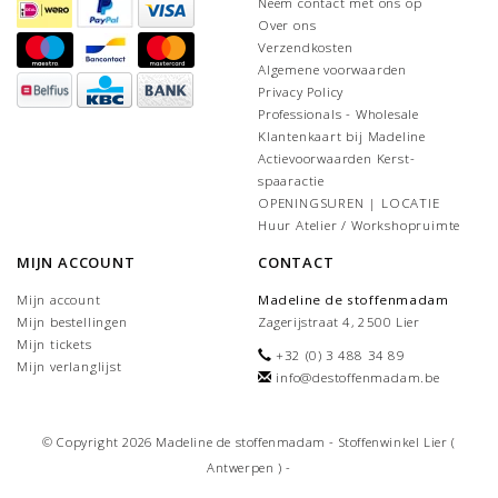
Neem contact met ons op
Over ons
Verzendkosten
Algemene voorwaarden
Privacy Policy
Professionals - Wholesale
Klantenkaart bij Madeline
Actievoorwaarden Kerst-
spaaractie
OPENINGSUREN | LOCATIE
Huur Atelier / Workshopruimte
MIJN ACCOUNT
CONTACT
Mijn account
Madeline de stoffenmadam
Mijn bestellingen
Zagerijstraat 4, 2500 Lier
Mijn tickets
+32 (0) 3 488 34 89
Mijn verlanglijst
info@destoffenmadam.be
© Copyright 2026 Madeline de stoffenmadam - Stoffenwinkel Lier (
Antwerpen ) -