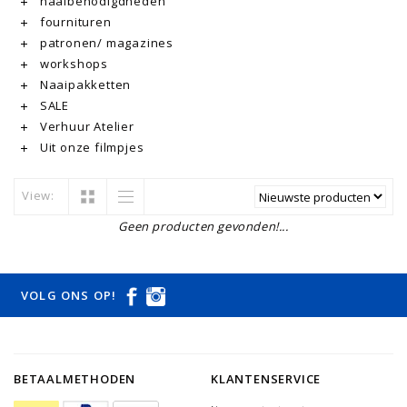
naaibenodigdheden
fournituren
patronen/ magazines
workshops
Naaipakketten
SALE
Verhuur Atelier
Uit onze filmpjes
View:
Geen producten gevonden!...
VOLG ONS OP!
BETAALMETHODEN
KLANTENSERVICE