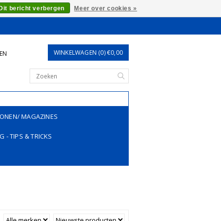
Dit bericht verbergen
Meer over cookies »
WINKELWAGEN (0) €0,00
REN
ONEN/ MAGAZINES
G - TIPS & TRICKS