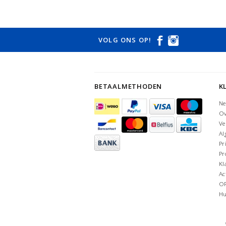
VOLG ONS OP!
BETAALMETHODEN
K
Ne
Ov
Ve
Al
Pr
Pr
Kl
Ac
O
Hu