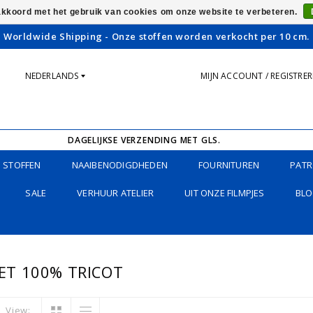
 akkoord met het gebruik van cookies om onze website te verbeteren.
Worldwide Shipping - Onze stoffen worden verkocht per 10 cm.
NEDERLANDS
MIJN ACCOUNT / REGISTRE
DAGELIJKSE VERZENDING MET GLS.
STOFFEN
NAAIBENODIGDHEDEN
FOURNITUREN
PATR
SALE
VERHUUR ATELIER
UIT ONZE FILMPJES
BLO
T 100% TRICOT
View: