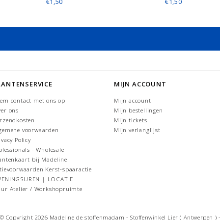
€1,50
€1,50
LANTENSERVICE
MIJN ACCOUNT
em contact met ons op
Mijn account
er ons
Mijn bestellingen
rzendkosten
Mijn tickets
gemene voorwaarden
Mijn verlanglijst
ivacy Policy
ofessionals - Wholesale
antenkaart bij Madeline
tievoorwaarden Kerst-spaaractie
PENINGSUREN | LOCATIE
ur Atelier / Workshopruimte
© Copyright 2026 Madeline de stoffenmadam - Stoffenwinkel Lier ( Antwerpen ) 