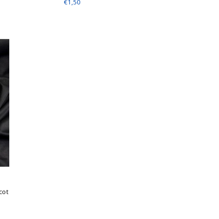
€1,50
cot