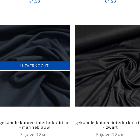
€1,50
€1,50
UITVERKOCHT
gekamde katoen interlock / tricot
gekamde katoen interlock / tri
- marineblauw
- zwart
Prijs per 10 cm.
Prijs per 10 cm.