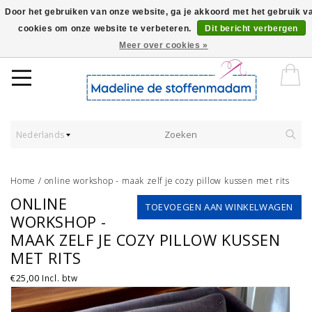
Door het gebruiken van onze website, ga je akkoord met het gebruik v
cookies om onze website te verbeteren.
Dit bericht verbergen
Worldwide Shipping - Onze stoffen worden verkocht per 10 cm.
Meer over cookies »
Nederlands
Home
/
online workshop - maak zelf je cozy pillow kussen met rits
ONLINE
TOEVOEGEN AAN WINKELWAGEN
WORKSHOP -
MAAK ZELF JE COZY PILLOW KUSSEN
MET RITS
€25,00
Incl. btw