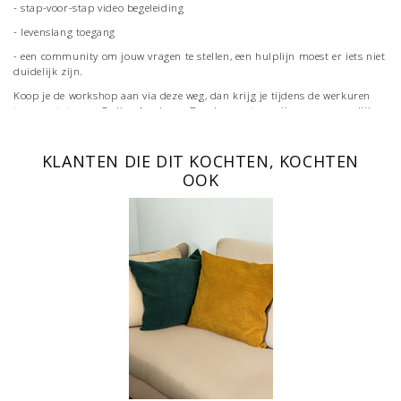
- stap-voor-stap video begeleiding
- levenslang toegang
- een community om jouw vragen te stellen, een hulplijn moest er iets niet
duidelijk zijn.
Koop je de workshop aan via deze weg, dan krijg je tijdens de werkuren
toegang tot onze Online Academy. Dan kan meteen zijn, maar mogelijks
moet je wachten tot de volgende dag.
Kan je niet wachten? Dat snap ik! :-) Je kan ook meteen aankopen via onze
KLANTEN DIE DIT KOCHTEN, KOCHTEN
Online Academy, dan heb je meteen toegang en kan je instant aan de
OOK
slag!
Dat kan via
deze link
, je klikt dan op "product aanschaffen", en de rest
wijst zichzelf uit! :-)
Veel plezier alvast! :-)