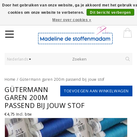
Door het gebruiken van onze website, ga je akkoord met het gebruik v
cookies om onze website te verbeteren.
Dit bericht verbergen
Worldwide Shipping - Onze stoffen worden verkocht per 10 cm.
Meer over cookies »
Nederlands
Home
/
Gütermann garen 200m passend bij jouw stof
GÜTERMANN
TOEVOEGEN AAN WINKELWAGEN
GAREN 200M
PASSEND BIJ JOUW STOF
€4,75
Incl. btw