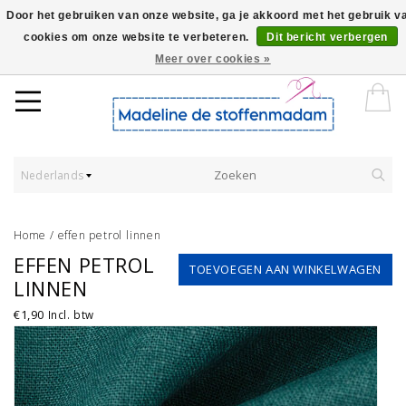
Door het gebruiken van onze website, ga je akkoord met het gebruik v
cookies om onze website te verbeteren.
Dit bericht verbergen
Worldwide Shipping - Onze stoffen worden verkocht per 10 cm.
Meer over cookies »
Nederlands
Home
/
effen petrol linnen
EFFEN PETROL
TOEVOEGEN AAN WINKELWAGEN
LINNEN
€1,90
Incl. btw