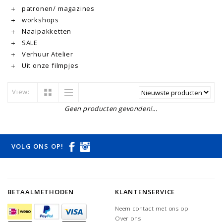
patronen/ magazines
workshops
Naaipakketten
SALE
Verhuur Atelier
Uit onze filmpjes
View:
Geen producten gevonden!...
VOLG ONS OP!
BETAALMETHODEN
KLANTENSERVICE
Neem contact met ons op
Over ons