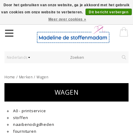
Door het gebruiken van onze website, ga je akkoord met het gebruik
van cookies om onze website te verbeteren.
Dit bericht verbergen
Worldwide Shipping - Onze stoffen worden verkocht per 10 cm.
Meer over cookies »
Nederlands
Home
/
Merken
/
Wagen
WAGEN
A0 - printservice
stoffen
naaibenodigdheden
fournituren