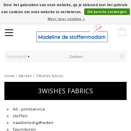
Door het gebruiken van onze website, ga je akkoord met het gebruik
van cookies om onze website te verbeteren.
Dit bericht verbergen
Worldwide Shipping - Onze stoffen worden verkocht per 10 cm.
Meer over cookies »
Nederlands
Home
/
Merken
/
3Wishes fabrics
3WISHES FABRICS
A0 - printservice
stoffen
naaibenodigdheden
fournituren