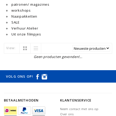
patronen/ magazines
workshops
Naaipakketten
SALE
Verhuur Atelier
Uit onze filmpjes
View:
Geen producten gevonden!...
VOLG ONS OP!
BETAALMETHODEN
KLANTENSERVICE
Neem contact met ons op
Over ons