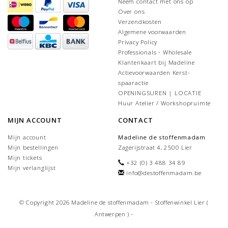
Neem contact met ons op
Over ons
Verzendkosten
Algemene voorwaarden
Privacy Policy
Professionals - Wholesale
Klantenkaart bij Madeline
Actievoorwaarden Kerst-
spaaractie
OPENINGSUREN | LOCATIE
Huur Atelier / Workshopruimte
MIJN ACCOUNT
CONTACT
Mijn account
Madeline de stoffenmadam
Mijn bestellingen
Zagerijstraat 4, 2500 Lier
Mijn tickets
+32 (0) 3 488 34 89
Mijn verlanglijst
info@destoffenmadam.be
© Copyright 2026 Madeline de stoffenmadam - Stoffenwinkel Lier (
Antwerpen ) -