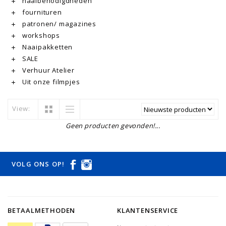
naaibenodigdheden
fournituren
patronen/ magazines
workshops
Naaipakketten
SALE
Verhuur Atelier
Uit onze filmpjes
View:
Geen producten gevonden!...
VOLG ONS OP!
BETAALMETHODEN
KLANTENSERVICE