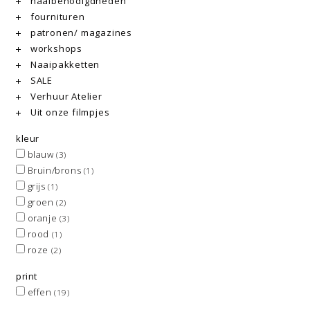
naaibenodigdheden
fournituren
patronen/ magazines
workshops
Naaipakketten
SALE
Verhuur Atelier
Uit onze filmpjes
kleur
blauw
(3)
Bruin/brons
(1)
grijs
(1)
groen
(2)
oranje
(3)
rood
(1)
roze
(2)
print
effen
(19)